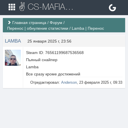
✌ CS-MAFIA.RU ✌ Игровые сервера Counter Strike 1.6
Главная страница
/
Форум
/
Перенос | обнуление статистики
/
Lamba | Перенос
LAMBA
25 января 2025 г, 23:56
Steam ID: 76561199687536568
Пьяный снайпер
Lamba
Все сразу кроме достижений
Отредактировал:
Anderson
, 23 февраля 2025 г, 09:33