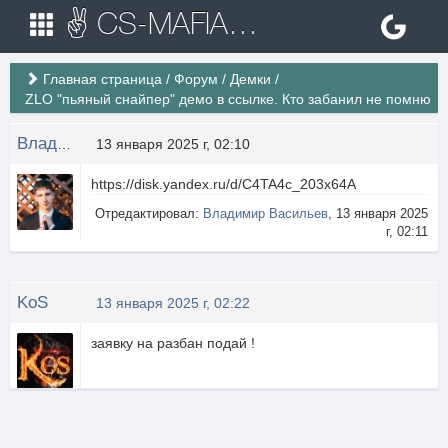
✌ CS-MAFIA.RU ✌ Игровые сервера Counter Strike 1.6
Главная страница
/
Форум
/
Демки
/
ZLO "пьяный снайпер" демо в ссылке. Кто забанил не помню
Владимир Васильев
13 января 2025 г, 02:10
https://disk.yandex.ru/d/C4TA4c_203x64A
Отредактировал:
Владимир Васильев
, 13 января 2025
г, 02:11
KoS
13 января 2025 г, 02:22
заявку на разбан подай !