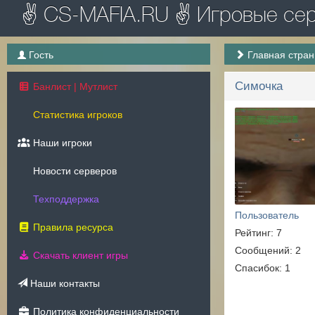
✌ CS-MAFIA.RU ✌ Игровые серв
Гость
Главная стра
Симочка
Банлист | Мутлист
Статистика игроков
Наши игроки
Новости серверов
Техподдержка
Пользователь
Правила ресурса
Рейтинг: 7
Сообщений: 2
Скачать клиент игры
Спасибок: 1
Наши контакты
Политика конфиденциальности