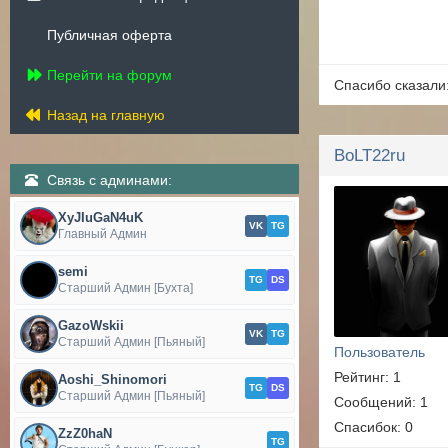
Публичная оферта
Перейти на форум
Спасибо сказали
Назад на главную
BoLT22ru
Связь с админами:
XyJIuGaN4uK
VK
TG
Главный Админ
semi
TG
DS
Старший Админ [Бухта]
GazoWskii
VK
TG
Старший Админ [Пьяный]
Пользователь
Рейтинг: 1
Aoshi_Shinomori
TG
DS
Старший Админ [Пьяный]
Сообщений: 1
Спасибок: 0
ZzZ0haN
TG