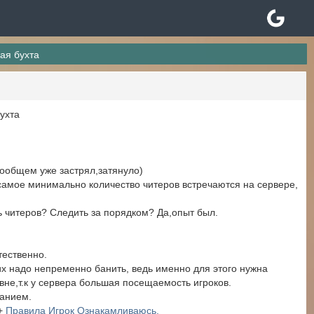
ая бухта
ухта
вообщем уже застрял,затянуло)
самое минимально количество читеров встречаются на сервере,
ь читеров? Следить за порядком? Да,опыт был.
тественно.
их надо непременно банить, ведь именно для этого нужна
не,т.к у сервера большая посещаемость игроков.
манием.
+
Правила Игрок Ознакамливаюсь.