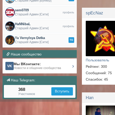
Старший Админ [Бункер]
sem0709
spEcNaz
профиль
Старший Админ [Сити]
HaNNibaL
профиль
Старший Админ [Сити]
Ya Vernylsya Detka
TG
Старший Админ [Сити]
Наше сообщество
Пользователь
Мы ВКонтакте:
›
VK
Рейтинг: 300
Новости и общение сообщества
Сообщений: 75
Спасибок: 45
Наш Telegram:
368
Вступить
Участников
Han