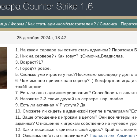
ера Counter Strike 1.6
ница
/
Форум
/
Как стать админом/смотрителем?
/
Симочка | Пиратск
25 декабря 2024 г, 18:42
1. На каком сервере вы хотите стать админом? Пиратская Б
2. Ник на сервере? / Как зовут? :)Симочка,Владислав.
3. Возраст?17.
4. Город?Яровое.
5. Сколько уже играете у нас?Несколько месяцев,ну долго 
6. Чем именно привлек наш сервер? :) Комфортная игра,и 
+вайб игроки.
7. Есть ли опыт администрирования? Способность выявлят
8. Назовите 2-3 своих друзей на сервере. usp, madao
9. Есть ли активная VIP услуга? Да.
10. Сможете ли сидеть в админской группе в телеграмм?Ес
11. Ваше отношение к игрокам в целом? Они все читеры и 
админка? Отношение к игрокам собственно на нулевом уров
12. Как относишься к критике в свой адрес? Крайне с пони
13. Ознакомлен(а) ли с правилами?
Правила для Админов