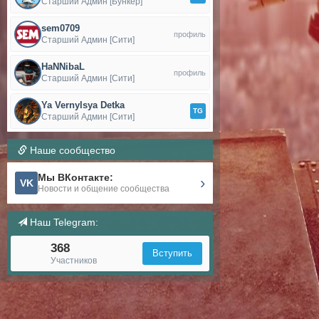
Старший Админ [Бункер]
sem0709
профиль
Старший Админ [Сити]
HaNNibaL
профиль
Старший Админ [Сити]
Ya Vernylsya Detka
TG
Старший Админ [Сити]
Наше сообщество
Мы ВКонтакте:
›
VK
Новости и общение сообщества
Наш Telegram:
368
Вступить
Участников