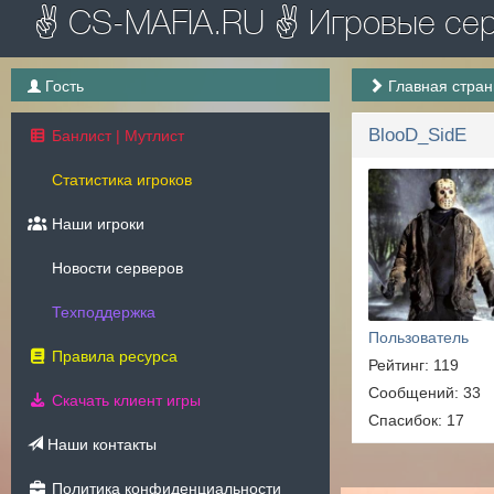
✌ CS-MAFIA.RU ✌ Игровые серв
Гость
Главная стра
BlooD_SidE
Банлист | Мутлист
Статистика игроков
Наши игроки
Новости серверов
Техподдержка
Пользователь
Правила ресурса
Рейтинг: 119
Сообщений: 33
Скачать клиент игры
Спасибок: 17
Наши контакты
Политика конфиденциальности