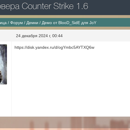
ера Counter Strike 1.6
ница
/
Форум
/
Демки
/
Демо от BlooD_SidE для JoY
24 декабря 2024 г, 00:44
https://disk.yandex.ru/d/ogYmbc5AYTXQ6w