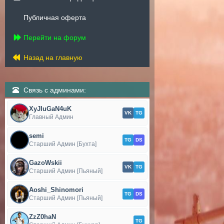
Публичная оферта
Перейти на форум
Назад на главную
Связь с админами:
XyJIuGaN4uK
VK
TG
Главный Админ
semi
TG
DS
Старший Админ [Бухта]
GazoWskii
VK
TG
Старший Админ [Пьяный]
Aoshi_Shinomori
TG
DS
Старший Админ [Пьяный]
ZzZ0haN
TG