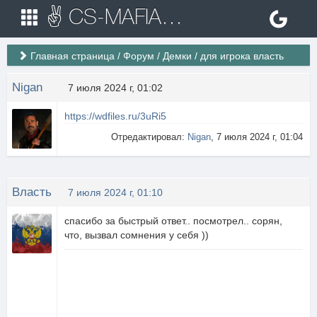
✌ CS-MAFIA.RU ✌ Игровые сервера Counter Strike 1.6
Главная страница
/
Форум
/
Демки
/
для игрока власть
Nigan
7 июля 2024 г, 01:02
https://wdfiles.ru/3uRi5
Отредактировал:
Nigan
, 7 июля 2024 г, 01:04
Власть
7 июля 2024 г, 01:10
спасибо за быстрый ответ.. посмотрел.. сорян,
что, вызвал сомнения у себя ))