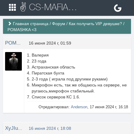
✌ CS-MAFIA.RU ✌ Игровые сервера Counter Strike 1.6
Главная страница
/
Форум
/
Как получить VIP девушке?
/
POMASHKA <3
POMASHKA
16 июня 2024 г, 01:59
Валерия
23 года
Астраханская область
Пиратская бухта
2-3 года ( играла под другими руками)
Микрофон есть, так же общаюсь на сервере, не
ругаюсь,микрофон стабильный.
Список серверов КС 1.6.
Отредактировал:
Anderson
, 17 июня 2024 г, 16:18
XyJIuGaN4uK
16 июня 2024 г, 18:08