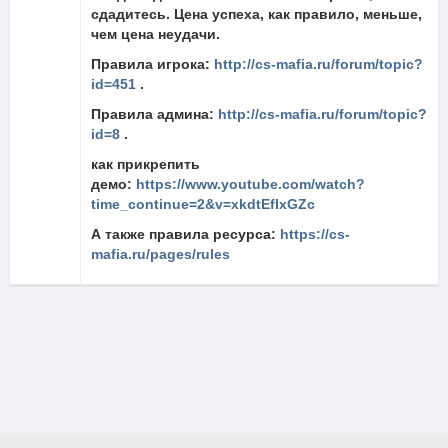
сдадитесь. Цена успеха, как правило, меньше,
чем цена неудачи.
Правила игрока:
http://cs-mafia.ru/forum/topic?
id=451
.
Правила админа:
http://cs-mafia.ru/forum/topic?
id=8
.
как прикрепить
демо:
https://www.youtube.com/watch?
time_continue=2&v=xkdtEfIxGZc
А также правила ресурса:
https://cs-
mafia.ru/pages/rules