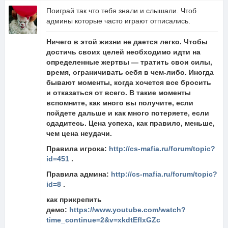
Поиграй так что тебя знали и слышали. Чтоб
админы которые часто играют отписались.
Ничего в этой жизни не дается легко. Чтобы
достичь своих целей необходимо идти на
определенные жертвы — тратить свои силы,
время, ограничивать себя в чем-либо. Иногда
бывают моменты, когда хочется все бросить
и отказаться от всего. В такие моменты
вспомните, как много вы получите, если
пойдете дальше и как много потеряете, если
сдадитесь. Цена успеха, как правило, меньше,
чем цена неудачи.
Правила игрока:
http://cs-mafia.ru/forum/topic?
id=451
.
Правила админа:
http://cs-mafia.ru/forum/topic?
id=8
.
как прикрепить
демо:
https://www.youtube.com/watch?
time_continue=2&v=xkdtEfIxGZc