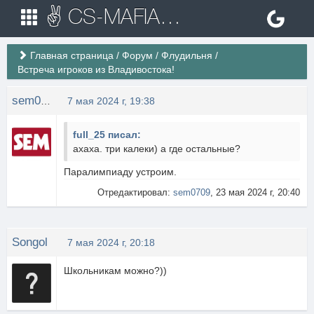
✌ CS-MAFIA.RU ✌ Игровые сервера Counter Strike 1.6
Главная страница
/
Форум
/
Флудильня
/
Встреча игроков из Владивостока!
sem0709
7 мая 2024 г, 19:38
full_25 писал:
ахаха. три калеки) а где остальные?
Паралимпиаду устроим.
Отредактировал:
sem0709
, 23 мая 2024 г, 20:40
Songol
7 мая 2024 г, 20:18
Школьникам можно?))