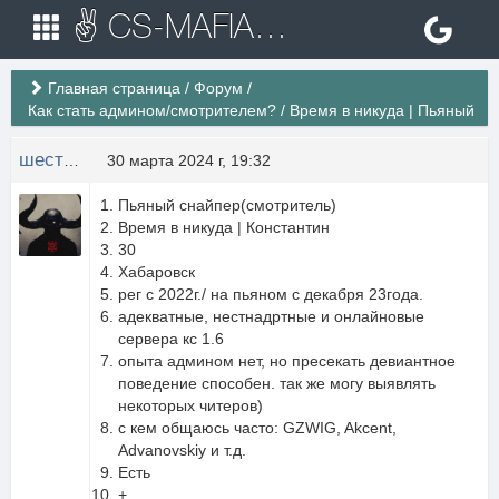
✌ CS-MAFIA.RU ✌ Игровые сервера Counter Strike 1.6
Главная страница
/
Форум
/
Как стать админом/смотрителем?
/
Время в никуда | Пьяный
шестерка
30 марта 2024 г, 19:32
Пьяный снайпер(смотритель)
Время в никуда | Константин
30
Хабаровск
рег с 2022г./ на пьяном с декабря 23года.
адекватные, нестнадртные и онлайновые
сервера кс 1.6
опыта админом нет, но пресекать девиантное
поведение способен. так же могу выявлять
некоторых читеров)
с кем общаюсь часто: GZWIG, Akcent,
Advanovskiy и т.д.
Есть
+