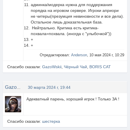
админка/модерка нужна для поддержания
порядка на игровом сервере. Игроки априори
не читеры(презумция невиновности и все дела).
Остальное лишь доказательная база.
Нейтрально. Критика есть критика-
похвала=похвала. (иногда с "улыбочкой"))
+
+
Отредактировал:
Anderson
, 10 мая 2024 г, 10:29
Спасибо сказали:
GazoWskii
,
Чёрный Чай
,
BORIS CAT
GazoWskii
30 марта 2024 г, 19:44
Адекватный парень, хороший игрок ! Только ЗА !
Спасибо сказали:
шестерка