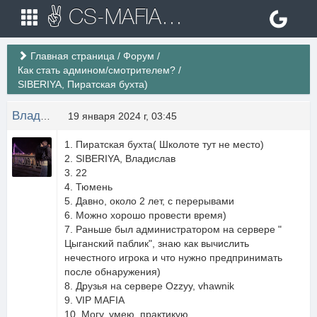
✌ CS-MAFIA.RU ✌ Игровые сервера Counter Strike 1.6
Главная страница
/
Форум
/
Как стать админом/смотрителем?
/
SIBERIYA, Пиратская бухта)
Владислав Баскаков
19 января 2024 г, 03:45
1. Пиратская бухта( Школоте тут не место)
2. SIBERIYA, Владислав
3. 22
4. Тюмень
5. Давно, около 2 лет, с перерывами
6. Можно хорошо провести время)
7. Раньше был администратором на сервере "
Цыганский паблик", знаю как вычислить
нечестного игрока и что нужно предпринимать
после обнаружения)
8. Друзья на сервере Ozzyy, vhawnik
9. VIP MAFIA
10. Могу, умею, практикую