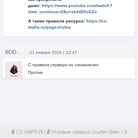
демо:
https://www.youtube.com/watch?
time_continue=2&v=xkdtEfIxGZc
А также правила ресурса:
https://cs-
mafia.ru/pages/rules
BODHblU CAMYPAU
21 января 2024 г, 12:47
С правила сервера не ознакомлен
Против
✌ CS-MAFIA.RU ✌ Игровые сервера Counter Strike 1.6