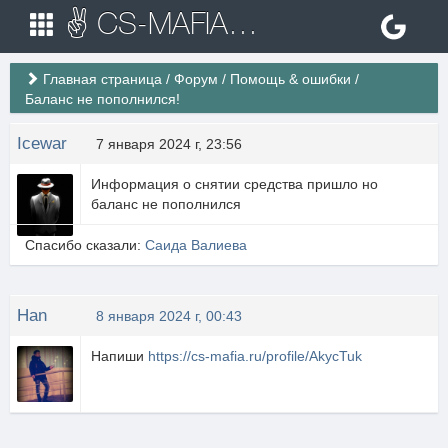
✌ CS-MAFIA.RU ✌ Игровые сервера Counter Strike 1.6
Главная страница
/
Форум
/
Помощь & ошибки
/
Баланс не пополнился!
Icewar
7 января 2024 г, 23:56
Информация о снятии средства пришло но
баланс не пополнился
Спасибо сказали:
Саида Валиева
Han
8 января 2024 г, 00:43
Напиши
https://cs-mafia.ru/profile/AkycTuk