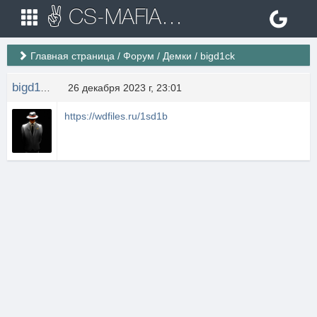
✌ CS-MAFIA.RU ✌ Игровые сервера Counter Strike 1.6
Главная страница
/
Форум
/
Демки
/
bigd1ck
bigd1ck
26 декабря 2023 г, 23:01
https://wdfiles.ru/1sd1b