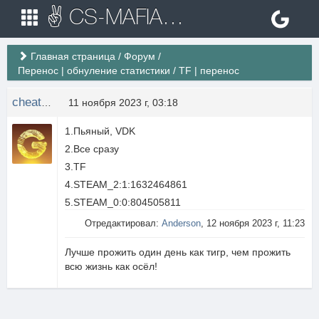
✌ CS-MAFIA.RU ✌ Игровые сервера Counter Strike 1.6
Главная страница
/
Форум
/
Перенос | обнуление статистики
/
TF | перенос
cheatass
11 ноября 2023 г, 03:18
1.Пьяный, VDK
2.Все сразу
3.TF
4.STEAM_2:1:1632464861
5.STEAM_0:0:804505811
Отредактировал:
Anderson
, 12 ноября 2023 г, 11:23
Лучше прожить один день как тигр, чем прожить
всю жизнь как осёл!