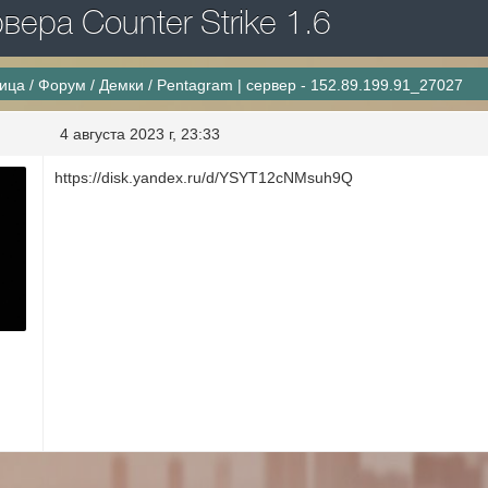
ера Counter Strike 1.6
ница
/
Форум
/
Демки
/
Pentagram | сервер - 152.89.199.91_27027
4 августа 2023 г, 23:33
https://disk.yandex.ru/d/YSYT12cNMsuh9Q