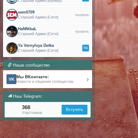
Старший Админ [Бункер]
sem0709
профиль
Старший Админ [Сити]
HaNNibaL
профиль
Старший Админ [Сити]
Ya Vernylsya Detka
TG
Старший Админ [Сити]
Наше сообщество
Мы ВКонтакте:
›
VK
Новости и общение сообщества
Наш Telegram:
368
Вступить
Участников