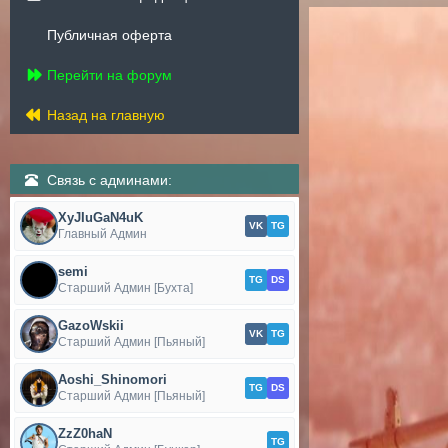
Публичная оферта
Перейти на форум
Назад на главную
Связь с админами:
XyJIuGaN4uK
VK
TG
Главный Админ
semi
TG
DS
Старший Админ [Бухта]
GazoWskii
VK
TG
Старший Админ [Пьяный]
Aoshi_Shinomori
TG
DS
Старший Админ [Пьяный]
ZzZ0haN
TG