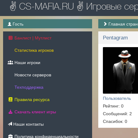
✌ CS-MAFIA.RU ✌ Игровые серв
Гость
Главная стра
Pentagram
Банлист | Мутлист
Статистика игроков
Наши игроки
Новости серверов
Техподдержка
Пользователь
Правила ресурса
Рейтинг: 0
Скачать клиент игры
Сообщений: 2
Спасибок: 0
Наши контакты
Политика конфиденциальности