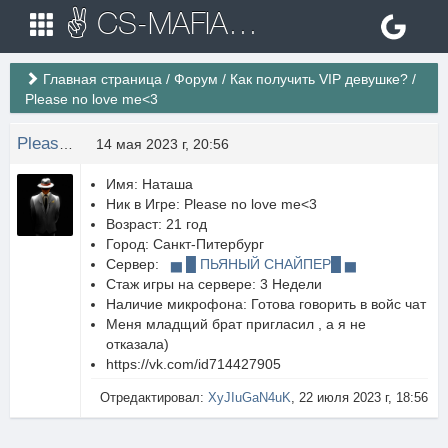
✌ CS-MAFIA.RU ✌ Игровые сервера Counter Strike 1.6
Главная страница
/
Форум
/
Как получить VIP девушке?
/
Please no love me<3
Please no love.
14 мая 2023 г, 20:56
Имя: Наташа
Ник в Игре: Please no love me<3
Возраст: 21 год
Город: Cанкт-Питербург
Сервер:
▅ █ ПЬЯНЫЙ СНАЙПЕР
█
▅
Стаж игры на сервере: 3 Недели
Наличие микрофона: Готова говорить в войс чат
Меня младщий брат пригласил , а я не
отказала)
https://vk.com/id714427905
Отредактировал:
XyJIuGaN4uK
, 22 июля 2023 г, 18:56