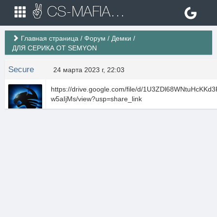
✌ CS-MAFIA.RU ✌ Игровые сервера Counter Strike 1.6
Главная страница
/
Форум
/
Демки
/
ДЛЯ СЕРИКА ОТ SEMYON
Secure
24 марта 2023 г, 22:03
https://drive.google.com/file/d/1U3ZDl68WNtuHcKKd
w5aIjMs/view?usp=share_link