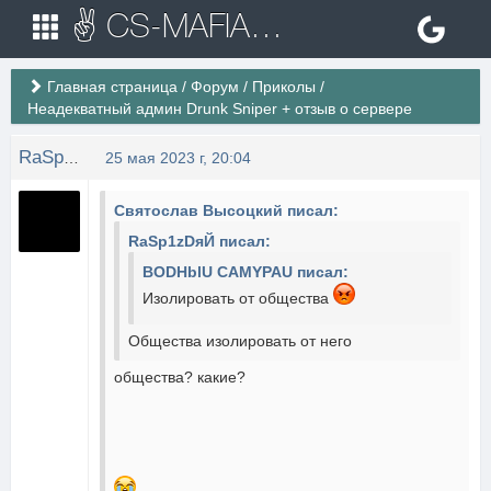
✌ CS-MAFIA.RU ✌ Игровые сервера Counter Strike 1.6
Главная страница
/
Форум
/
Приколы
/
Неадекватный админ Drunk Sniper + отзыв о сервере
RaSp1zDяЙ
25 мая 2023 г, 20:04
Святослав Высоцкий писал:
RaSp1zDяЙ писал:
BODHblU CAMYPAU писал:
Изолировать от общества
Общества изолировать от него
общества? какие?