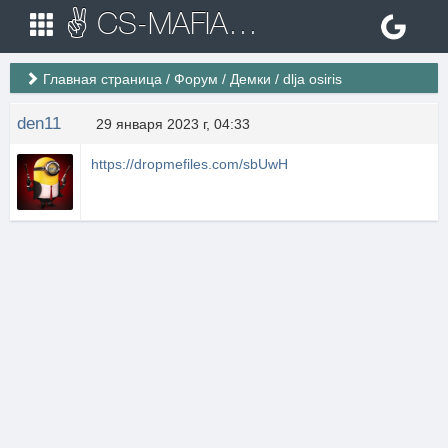
✌ CS-MAFIA.RU ✌ Игровые сервера Counter Strike 1.6
Главная страница
/
Форум
/
Демки
/
dlja osiris
den11
29 января 2023 г, 04:33
https://dropmefiles.com/sbUwH