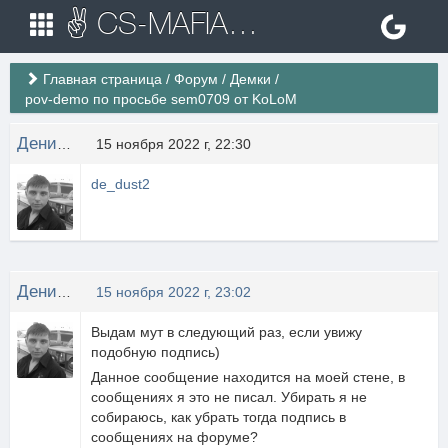
✌ CS-MAFIA.RU ✌ Игровые сервера Counter Strike 1.6
Главная страница
/
Форум
/
Демки
/
pov-demo по просьбе sem0709 от KoLoM
Денис Кривда
15 ноября 2022 г, 22:30
de_dust2
Денис Кривда
15 ноября 2022 г, 23:02
Выдам мут в следующий раз, если увижу
подобную подпись)
Данное сообщение находится на моей стене, в
сообщениях я это не писал. Убирать я не
собираюсь, как убрать тогда подпись в
сообщениях на форуме?