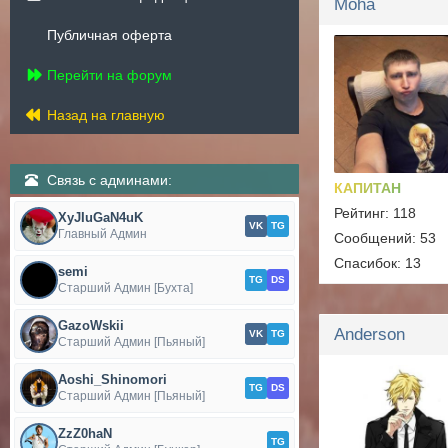
Moha
Публичная оферта
Перейти на форум
Назад на главную
Связь с админами:
КАПИТАН
Рейтинг: 118
XyJIuGaN4uK
VK
TG
Главный Админ
Сообщений: 53
Спасибок: 13
semi
TG
DS
Старший Админ [Бухта]
GazoWskii
Anderson
VK
TG
Старший Админ [Пьяный]
Aoshi_Shinomori
TG
DS
Старший Админ [Пьяный]
ZzZ0haN
TG