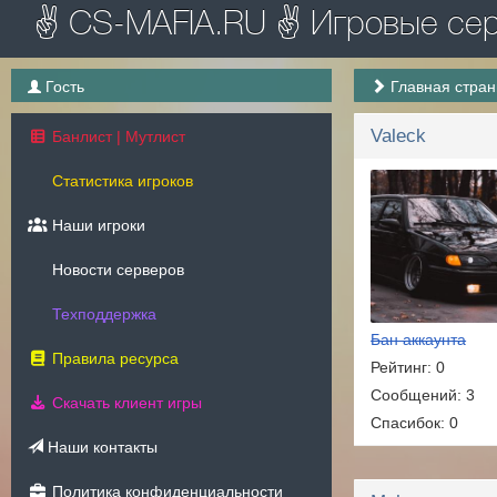
✌ CS-MAFIA.RU ✌ Игровые серв
Гость
Главная стра
Valeck
Банлист | Мутлист
Статистика игроков
Наши игроки
Новости серверов
Техподдержка
Бан аккаунта
Правила ресурса
Рейтинг: 0
Сообщений: 3
Скачать клиент игры
Спасибок: 0
Наши контакты
Политика конфиденциальности