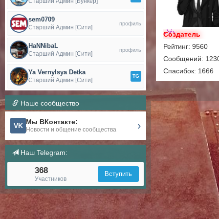
Старший Админ [Бункер]
sem0709
профиль
Старший Админ [Сити]
Создатель
HaNNibaL
Рейтинг: 9560
профиль
Старший Админ [Сити]
Сообщений: 123
Спасибок: 1666
Ya Vernylsya Detka
TG
Старший Админ [Сити]
Наше сообщество
Мы ВКонтакте:
›
VK
Новости и общение сообщества
Наш Telegram:
368
Вступить
Участников