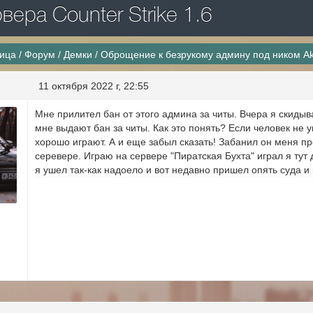
ера Counter Strike 1.6
ница
/
Форум
/
Демки
/
Оброщение к безрукому админу под ником A
11 октября 2022 г, 22:55
Мне прилител бан от этого админа за читы. Вчера я скидыв
мне выдают бан за читы. Как это понять? Если человек не у
хорошо играют. А и еще забыл сказать! Забанил он меня пр
серевере. Играю на сервере "Пиратская Бухта" играл я тут
я ушел так-как надоело и вот недавно пришел опять суда и