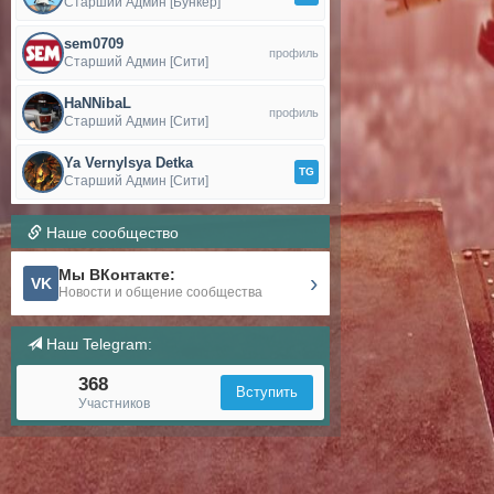
Старший Админ [Бункер]
sem0709
профиль
Старший Админ [Сити]
HaNNibaL
профиль
Старший Админ [Сити]
Ya Vernylsya Detka
TG
Старший Админ [Сити]
Наше сообщество
Мы ВКонтакте:
›
VK
Новости и общение сообщества
Наш Telegram:
368
Вступить
Участников