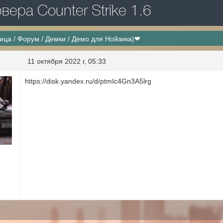
ера Counter Strike 1.6
ница
/
Форум
/
Демки
/
Демо для Нойзика)❤
11 октября 2022 г, 05:33
https://disk.yandex.ru/d/ptmIc4Gn3A5lrg