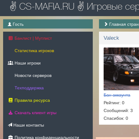
✌ CS-MAFIA.RU ✌ Игровые серв
Гость
Главная стра
Valeck
Банлист | Мутлист
Статистика игроков
Наши игроки
Новости серверов
Техподдержка
Бан аккаунта
Правила ресурса
Рейтинг: 0
Сообщений: 3
Скачать клиент игры
Спасибок: 0
Наши контакты
Политика конфиденциальности