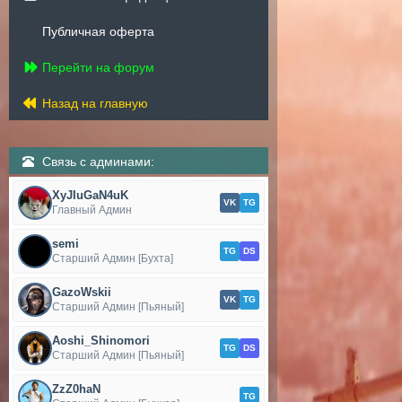
Публичная оферта
Перейти на форум
Назад на главную
Связь с админами:
XyJIuGaN4uK
VK
TG
Главный Админ
semi
TG
DS
Старший Админ [Бухта]
GazoWskii
VK
TG
Старший Админ [Пьяный]
Aoshi_Shinomori
TG
DS
Старший Админ [Пьяный]
ZzZ0haN
TG