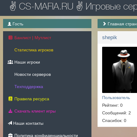
✌ CS-MAFIA.RU ✌ Игровые серв
Гость
Главная стра
shepik
Банлист | Мутлист
Статистика игроков
Наши игроки
Новости серверов
Техподдержка
Пользователь
Правила ресурса
Рейтинг: 0
Скачать клиент игры
Сообщений: 2
Спасибок: 0
Наши контакты
Политика конфиденциальности