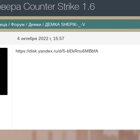
ера Counter Strike 1.6
ница
/
Форум
/
Демки
/
ДЕМКА SHEPIK-_-V
4 октября 2022 г, 15:57
https://disk.yandex.ru/d/5-bEkRnu6MBbfA