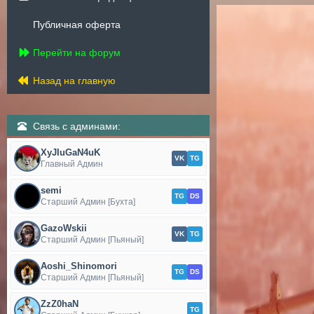
Публичная оферта
Перейти на форум
Назад на главную
Связь с админами:
XyJIuGaN4uK
VK
TG
Главный Админ
semi
TG
DS
Старший Админ [Бухта]
GazoWskii
VK
TG
Старший Админ [Пьяный]
Aoshi_Shinomori
TG
DS
Старший Админ [Пьяный]
ZzZ0haN
TG