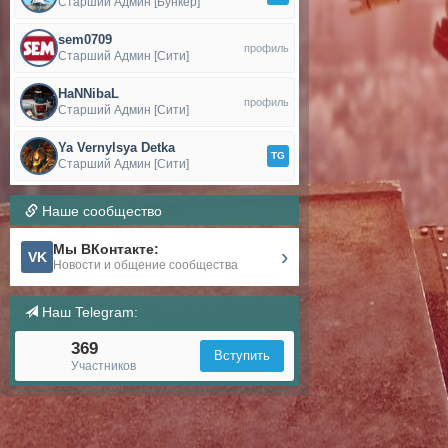
Старший Админ [Бункер]
sem0709
профиль
Старший Админ [Сити]
HaNNibaL
профиль
Старший Админ [Сити]
Ya Vernylsya Detka
TG
Старший Админ [Сити]
Наше сообщество
Мы ВКонтакте:
›
VK
Новости и общение сообщества
Наш Telegram:
369
Вступить
Участников