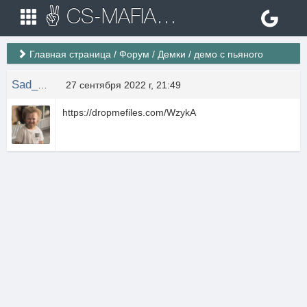
✌ CS-MAFIA.RU ✌ Игровые сервера Counter Strike 1.6
Главная страница
/
Форум
/
Демки
/
демо с пьяного
Sad_Devil
27 сентября 2022 г, 21:49
https://dropmefiles.com/WzykA