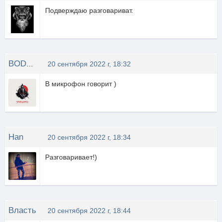
Подверждаю разговариват.
BODHblU CAMYPAU
20 сентября 2022 г, 18:32
В микрофон говорит )
Han
20 сентября 2022 г, 18:34
Разговаривает!)
Власть
20 сентября 2022 г, 18:44