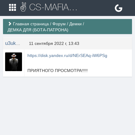
✌ CS-MAFIA.RU ✌ Игровые сервера Counter Strike 1.6
Главная страница
/
Форум
/
Демки
/
ДЕМКА ДЛЯ (БОТА-ПАТРОНА)
u3uku3u
11 сентября 2022 г, 13:43
https://disk.yandex.ru/d/NErSEAq-iW6PSg
ПРИЯТНОГО ПРОСМОТРА!!!!!