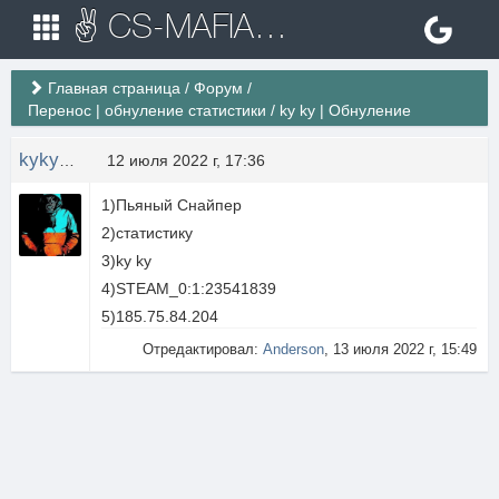
✌ CS-MAFIA.RU ✌ Игровые сервера Counter Strike 1.6
Главная страница
/
Форум
/
Перенос | обнуление статистики
/
ky ky | Обнуление
kykywka
12 июля 2022 г, 17:36
1)Пьяный Снайпер
2)статистику
3)ky ky
4)STEAM_0:1:23541839
5)185.75.84.204
Отредактировал:
Anderson
, 13 июля 2022 г, 15:49