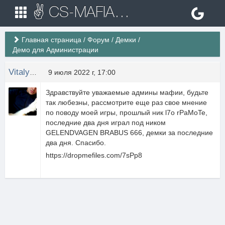
✌ CS-MAFIA.RU ✌ Игровые сервера Counter Strike 1.6
Главная страница
/
Форум
/
Демки
/
Демо для Администрации
Vitalya Bondarenko
9 июля 2022 г, 17:00
Здравствуйте уважаемые админы мафии, будьте
так любезны, рассмотрите еще раз свое мнение
по поводу моей игры, прошлый ник l7o rPaMoTe,
последние два дня играл под ником
GELENDVAGEN BRABUS 666, демки за последние
два дня. Спасибо.
https://dropmefiles.com/7sPp8