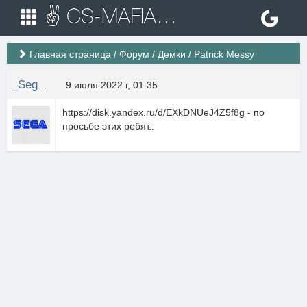
✌ CS-MAFIA.RU ✌ Игровые сервера Counter Strike 1.6
Главная страница
/
Форум
/
Демки
/
Patrick Messy
_Sega__
9 июля 2022 г, 01:35
https://disk.yandex.ru/d/EXkDNUeJ4Z5f8g - по
просьбе этих ребят..