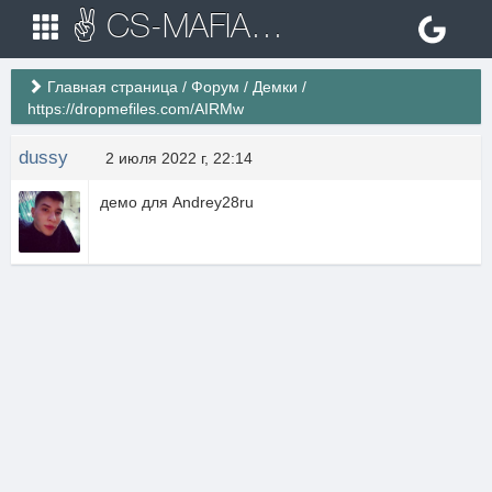
✌ CS-MAFIA.RU ✌ Игровые сервера Counter Strike 1.6
Главная страница
/
Форум
/
Демки
/
https://dropmefiles.com/AIRMw
dussy
2 июля 2022 г, 22:14
демо для Andrey28ru