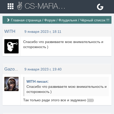
✌ CS-MAFIA.RU ✌ Игровые сервера Counter Strike 1.6
Главная страница
/
Форум
/
Флудильня
/
Чёрный список !!!
WITH
9 января 2023 г, 18:11
Спасибо что развиваете мою внимательность и
осторожность )
GazoWskii
9 января 2023 г, 19:40
WITH писал:
Спасибо что развиваете мою внимательность и
осторожность )
Так только ради этого все и задумано )))))