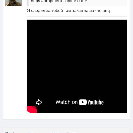
https://dropmefiles.com/TLIuP
Я следил за тобой там такая каша что ппц