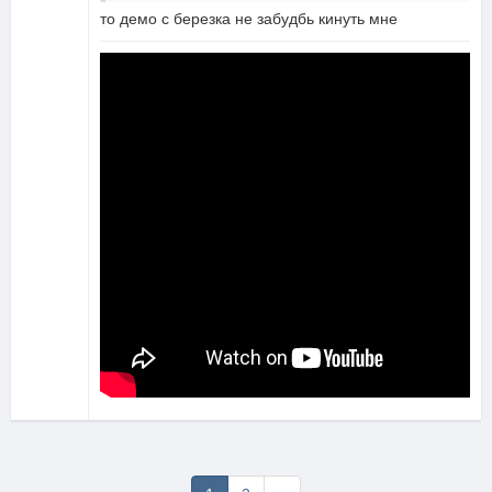
то демо с березка не забудбь кинуть мне