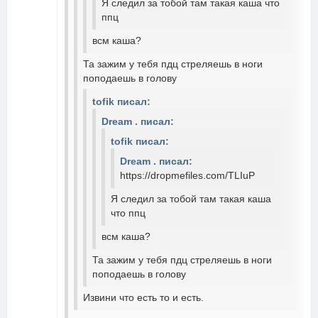
Я следил за тобой там такая каша что
ппц
всм каша?
Та зажим у тебя пдц стреляешь в ноги
поподаешь в голову
tofik писал:
Dream . писал:
tofik писал:
Dream . писал:
https://dropmefiles.com/TLIuP
Я следил за тобой там такая каша
что ппц
всм каша?
Та зажим у тебя пдц стреляешь в ноги
поподаешь в голову
Извини что есть то и есть.