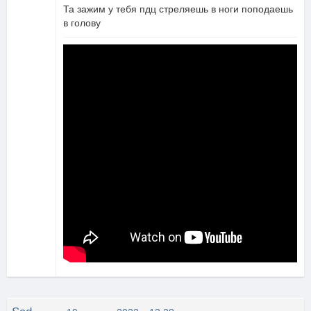
Та зажим у тебя пдц стреляешь в ноги поподаешь
в голову