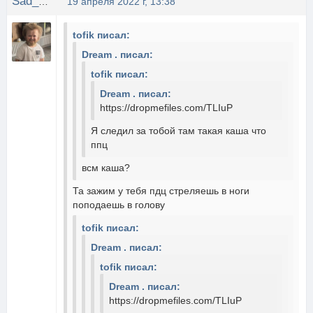
Sad_Devil
19 апреля 2022 г, 13:38
tofik писал:
Dream . писал:
tofik писал:
Dream . писал:
https://dropmefiles.com/TLIuP
Я следил за тобой там такая каша что
ппц
всм каша?
Та зажим у тебя пдц стреляешь в ноги
поподаешь в голову
tofik писал:
Dream . писал:
tofik писал:
Dream . писал:
https://dropmefiles.com/TLIuP