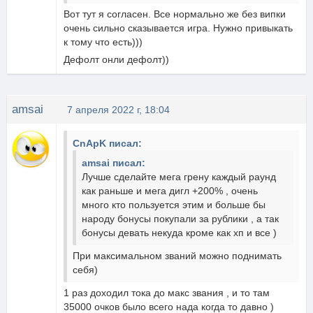
Вот тут я согласен. Все нормально же без випки
очень сильно сказывается игра. Нужно привыкать
к тому что есть)))
Дефолт онли дефолт))
amsai
7 апреля 2022 г, 18:04
CnApK писал:
amsai писал:
Лучше сделайте мега грену каждый раунд
как раньше и мега дигл +200% , очень
много кто пользуется этим и больше бы
народу бонусы покупали за рублики , а так
бонусы девать некуда кроме как хп и все )
При максимальном званий можно поднимать
себя)
1 раз доходил тока до макс звания , и то там
35000 очков было всего нада когда то давно )