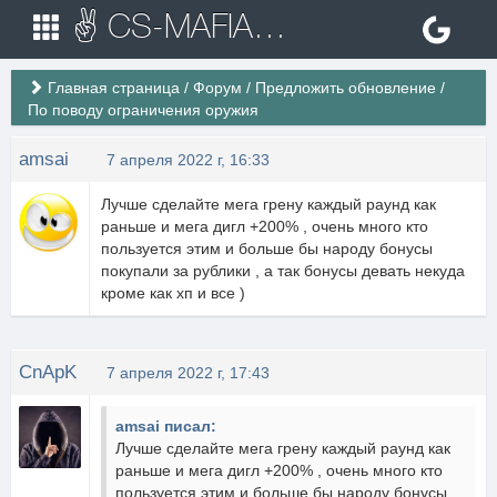
✌ CS-MAFIA.RU ✌ Игровые сервера Counter Strike 1.6
Главная страница
/
Форум
/
Предложить обновление
/
По поводу ограничения оружия
amsai
7 апреля 2022 г, 16:33
Лучше сделайте мега грену каждый раунд как
раньше и мега дигл +200% , очень много кто
пользуется этим и больше бы народу бонусы
покупали за рублики , а так бонусы девать некуда
кроме как хп и все )
CnApK
7 апреля 2022 г, 17:43
amsai писал:
Лучше сделайте мега грену каждый раунд как
раньше и мега дигл +200% , очень много кто
пользуется этим и больше бы народу бонусы