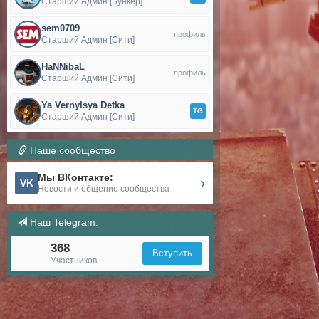
Старший Админ [Бункер]
sem0709
профиль
Старший Админ [Сити]
HaNNibaL
профиль
Старший Админ [Сити]
Ya Vernylsya Detka
TG
Старший Админ [Сити]
Наше сообщество
Мы ВКонтакте:
›
VK
Новости и общение сообщества
Наш Telegram:
368
Вступить
Участников