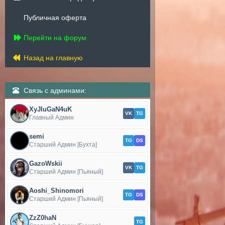
Публичная оферта
Перейти на форум
Назад на главную
Связь с админами:
XyJIuGaN4uK
VK
TG
Главный Админ
semi
TG
DS
Старший Админ [Бухта]
GazoWskii
VK
TG
Старший Админ [Пьяный]
Aoshi_Shinomori
TG
DS
Старший Админ [Пьяный]
ZzZ0haN
TG