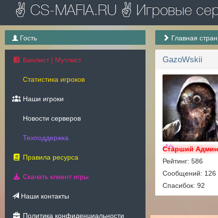
✌ CS-MAFIA.RU ✌ Игровые серв
Гость
Главная стра
GazoWskii
Банлист | Мутлист
Статистика игроков
Наши игроки
Новости серверов
Техподдержка
Старший Адми
Правила ресурса
Рейтинг: 586
Сообщений: 126
Скачать клиент игры
Спасибок: 92
Наши контакты
Политика конфиденциальности