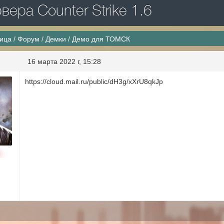
ера Counter Strike 1.6
ница
/
Форум
/
Демки
/
Демо для ТОМСК
16 марта 2022 г, 15:28
https://cloud.mail.ru/public/dH3g/xXrU8qkJp
н