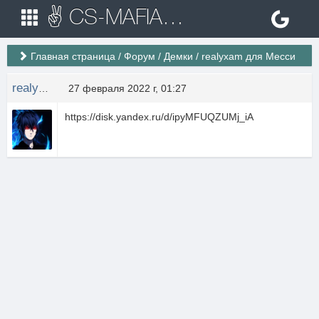
✌ CS-MAFIA.RU ✌ Игровые сервера Counter Strike 1.6
Главная страница
/
Форум
/
Демки
/
realyxam для Месси
realyxam.
27 февраля 2022 г, 01:27
https://disk.yandex.ru/d/ipyMFUQZUMj_iA