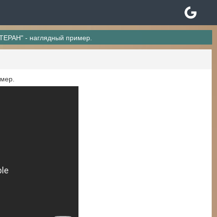
РАН" - наглядный пример.
мер.