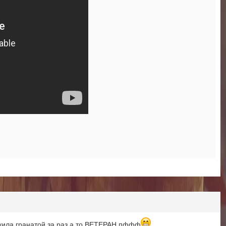
 кила гранатой за раз а то ВЕТЕРАН пффф