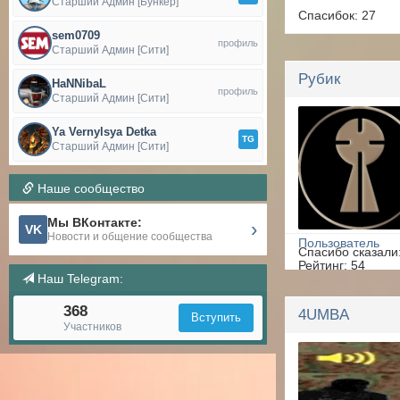
Старший Админ [Бункер]
Спасибок: 27
sem0709
профиль
Старший Админ [Сити]
Рубик
HaNNibaL
профиль
Старший Админ [Сити]
Ya Vernylsya Detka
TG
Старший Админ [Сити]
Наше сообщество
Мы ВКонтакте:
›
VK
Новости и общение сообщества
Пользователь
Спасибо сказали
Рейтинг: 54
Наш Telegram:
Сообщений: 9
368
Спасибок: 9
4UMBA
Вступить
Участников