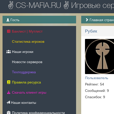
✌ CS-MAFIA.RU ✌ Игровые серв
Гость
Главная стра
Рубик
Банлист | Мутлист
Статистика игроков
Наши игроки
Новости серверов
Техподдержка
Пользователь
Правила ресурса
Рейтинг: 54
Сообщений: 9
Скачать клиент игры
Спасибок: 9
Наши контакты
Политика конфиденциальности