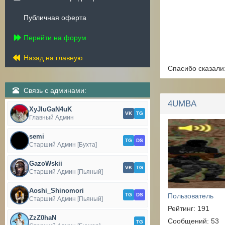
Публичная оферта
Перейти на форум
Назад на главную
Спасибо сказали
Связь с админами:
4UMBA
XyJIuGaN4uK
VK
TG
Главный Админ
semi
TG
DS
Старший Админ [Бухта]
GazoWskii
VK
TG
Старший Админ [Пьяный]
Aoshi_Shinomori
TG
DS
Пользователь
Старший Админ [Пьяный]
Рейтинг: 191
ZzZ0haN
Сообщений: 53
TG