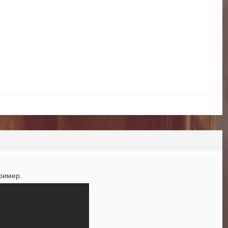
ример.