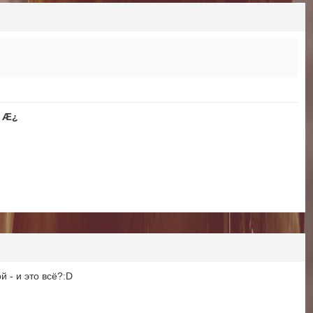
Æ¿
й - и это всё?:D