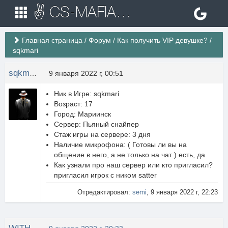
✌ CS-MAFIA.RU ✌ Игровые сервера Counter Strike 1.6
Главная страница
/
Форум
/
Как получить VIP девушке?
/
sqkmari
sqkmari
9 января 2022 г, 00:51
Ник в Игре: sqkmari
Возраст: 17
Город: Мариинск
Сервер: Пьяный снайпер
Стаж игры на сервере: 3 дня
Наличие микрофона: ( Готовы ли вы на
общение в него, а не только на чат ) есть, да
Как узнали про наш сервер или кто пригласил?
пригласил игрок с ником satter
Отредактировал:
semi
, 9 января 2022 г, 22:23