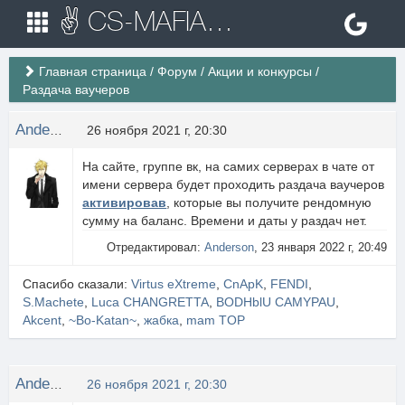
✌ CS-MAFIA.RU ✌ Игровые сервера Counter Strike 1.6
Главная страница
/
Форум
/
Акции и конкурсы
/
Раздача ваучеров
Anderson
26 ноября 2021 г, 20:30
На сайте, группе вк, на самих серверах в чате от
имени сервера будет проходить раздача ваучеров
активировав
, которые вы получите рендомную
сумму на баланс. Времени и даты у раздач нет.
Отредактировал:
Anderson
, 23 января 2022 г, 20:49
Спасибо сказали:
Virtus eXtreme
,
CnApK
,
FENDI
,
S.Machete
,
Luca CHANGRETTA
,
BODHblU CAMYPAU
,
Akcent
,
~Bo-Katan~
,
жабка
,
mam TOP
Anderson
26 ноября 2021 г, 20:30