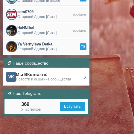
Старший Админ [Бункер]
sem0709
профиль
Старший Админ [Сити]
HaNNibaL
профиль
Старший Админ [Сити]
Ya Vernylsya Detka
TG
Старший Админ [Сити]
Наше сообщество
Мы ВКонтакте:
›
VK
Новости и общение сообщества
Наш Telegram:
369
Вступить
Участников