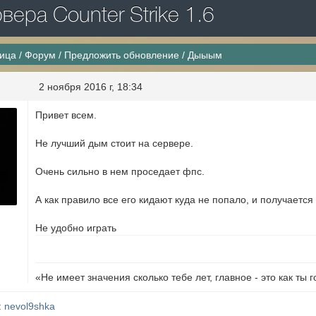
ера Counter Strike 1.6
ница
/
Форум
/
Предложить обновление
/
Дыыым
2 ноября 2016 г, 18:34
Привет всем.
Не лучший дым стоит на сервере.
Очень сильно в нем проседает фпс.
А как правило все его кидают куда не попало, и получается 
Не удобно играть
«Не имеет значения сколько тебе лет, главное - это как ты 
:
nevol9shka