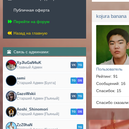
Публичная оферта
kojura banana
Перейти на форум
Назад на главную
Связь с админами:
XyJIuGaN4uK
VK
TG
Главный Админ
Пользователь
Рейтинг: 91
semi
TG
DS
Старший Админ [Бухта]
Сообщений: 16
Спасибок: 15
GazoWskii
VK
TG
Старший Админ [Пьяный]
Спасибо сказали
Aoshi_Shinomori
TG
DS
Старший Админ [Пьяный]
ZzZ0haN
TG