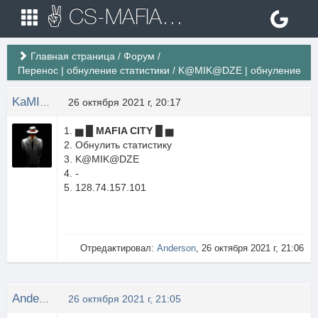
✌ CS-MAFIA.RU ✌ Игровые сервера Counter Strike 1.6
Главная страница
/
Форум
/
Перенос | обнуление статистики
/
K@MIK@DZE | обнуление
KaMIKaDZE
26 октября 2021 г, 20:17
▅ █ MAFIA CITY █ ▅
Обнулить статистику
K@MIK@DZE
-
128.74.157.101
Отредактировал:
Anderson
, 26 октября 2021 г, 21:06
Anderson
26 октября 2021 г, 21:05