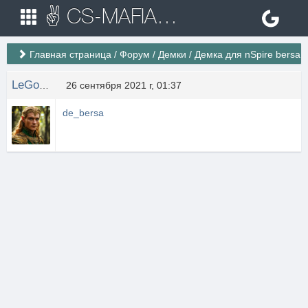
✌ CS-MAFIA.RU ✌ Игровые сервера Counter Strike 1.6
Главная страница
/
Форум
/
Демки
/
Демка для nSpire bersa
LeGolas
26 сентября 2021 г, 01:37
de_bersa