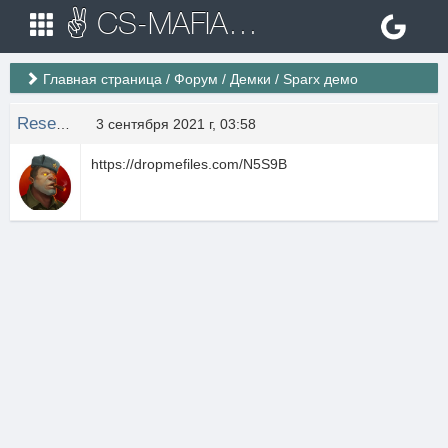
✌ CS-MAFIA.RU ✌ Игровые сервера Counter Strike 1.6
Главная страница
/
Форум
/
Демки
/
Sparx демо
Rese11er
3 сентября 2021 г, 03:58
https://dropmefiles.com/N5S9B