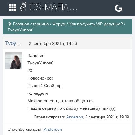
✌ CS-MAFIA.RU ✌ Игровые сервера Counter Strike 1.6
Главная страница
/
Форум
/
Как получить VIP девушке?
/
TvoyaYunost`
TvoyaYunost2001
2 сентября 2021 г, 14:33
Валерия
TvoyaYunost`
20
Новосибирск
Пьяный Снайпер
~1 неделя
Микрофон есть, готова общаться
Нашла сервер по самому меньшему пингу))
Отредактировал:
Anderson
, 2 сентября 2021 г, 19:09
Спасибо сказали:
Anderson