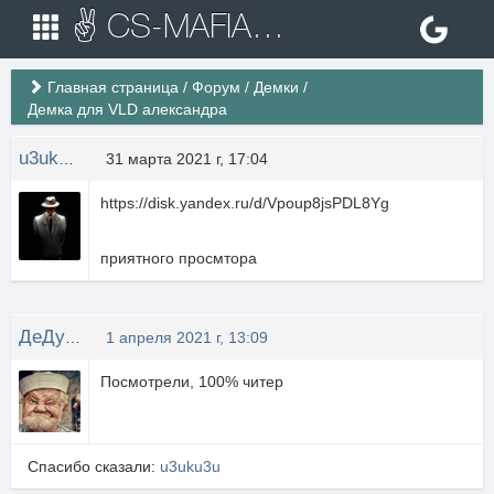
✌ CS-MAFIA.RU ✌ Игровые сервера Counter Strike 1.6
Главная страница
/
Форум
/
Демки
/
Демка для VLD александра
u3uku3u
31 марта 2021 г, 17:04
https://disk.yandex.ru/d/Vpoup8jsPDL8Yg
приятного просмтора
ДеДуЛя_ИЗ_FBI
1 апреля 2021 г, 13:09
Посмотрели, 100% читер
Спасибо сказали:
u3uku3u