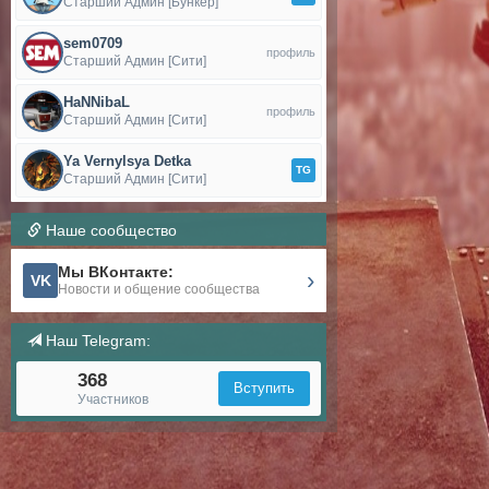
Старший Админ [Бункер]
sem0709
профиль
Старший Админ [Сити]
HaNNibaL
профиль
Старший Админ [Сити]
Ya Vernylsya Detka
TG
Старший Админ [Сити]
Наше сообщество
Мы ВКонтакте:
›
VK
Новости и общение сообщества
Наш Telegram:
368
Вступить
Участников