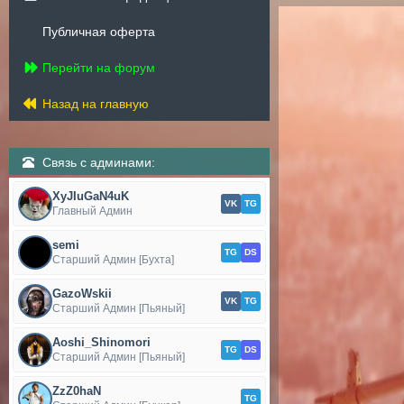
Публичная оферта
Перейти на форум
Назад на главную
Связь с админами:
XyJIuGaN4uK
VK
TG
Главный Админ
semi
TG
DS
Старший Админ [Бухта]
GazoWskii
VK
TG
Старший Админ [Пьяный]
Aoshi_Shinomori
TG
DS
Старший Админ [Пьяный]
ZzZ0haN
TG