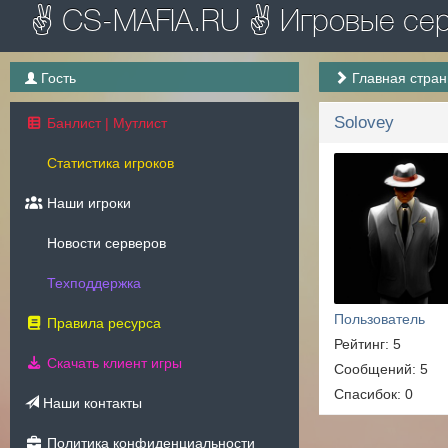
✌ CS-MAFIA.RU ✌ Игровые серв
Гость
Главная стра
Solovey
Банлист | Мутлист
Статистика игроков
Наши игроки
Новости серверов
Техподдержка
Пользователь
Правила ресурса
Рейтинг: 5
Скачать клиент игры
Сообщений: 5
Спасибок: 0
Наши контакты
Политика конфиденциальности