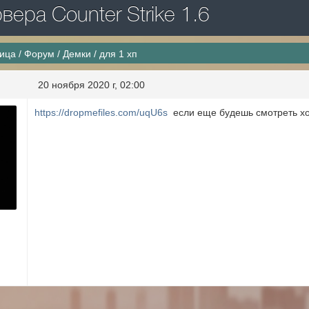
ера Counter Strike 1.6
ница
/
Форум
/
Демки
/
для 1 хп
20 ноября 2020 г, 02:00
https://dropmefiles.com/uqU6s
если еще будешь смотреть х