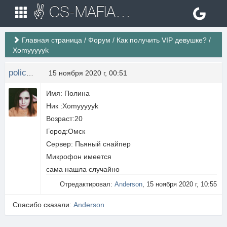
✌ CS-MAFIA.RU ✌ Игровые сервера Counter Strike 1.6
Главная страница
/
Форум
/
Как получить VIP девушке?
/
Xomyyyyyk
polichka_69
15 ноября 2020 г, 00:51
Имя: Полина
Ник :Xomyyyyyk
Возраст:20
Город:Омск
Сервер: Пьяный снайпер
Микрофон имеется
сама нашла случайно
Отредактировал:
Anderson
, 15 ноября 2020 г, 10:55
Спасибо сказали:
Anderson