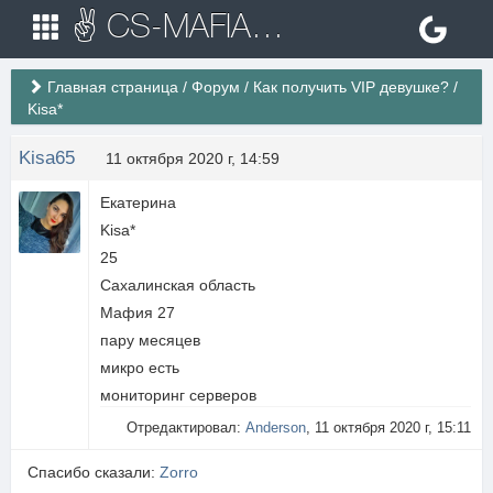
✌ CS-MAFIA.RU ✌ Игровые сервера Counter Strike 1.6
Главная страница
/
Форум
/
Как получить VIP девушке?
/
Kisa*
Kisa65
11 октября 2020 г, 14:59
Екатерина
Kisa*
25
Сахалинская область
Мафия 27
пару месяцев
микро есть
мониторинг серверов
Отредактировал:
Anderson
, 11 октября 2020 г, 15:11
Спасибо сказали:
Zorro