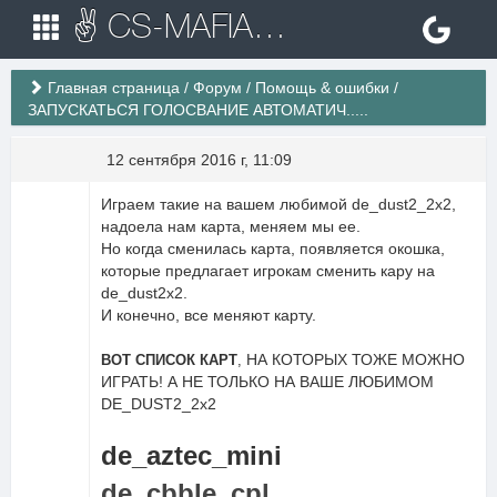
✌ CS-MAFIA.RU ✌ Игровые сервера Counter Strike 1.6
Главная страница
/
Форум
/
Помощь & ошибки
/
ЗАПУСКАТЬСЯ ГОЛОСВАНИЕ АВТОМАТИЧ.....
12 сентября 2016 г, 11:09
Играем такие на вашем любимой de_dust2_2x2,
надоела нам карта, меняем мы ее.
Но когда сменилась карта, появляется окошка,
которые предлагает игрокам сменить кару на
de_dust2x2.
И конечно, все меняют карту.
НА КОТОРЫХ ТОЖЕ МОЖНО
ВОТ СПИСОК КАРТ
,
ИГРАТЬ! А НЕ ТОЛЬКО НА ВАШЕ ЛЮБИМОМ
DE_DUST2_2x2
de_aztec_mini
de_cbble_cpl