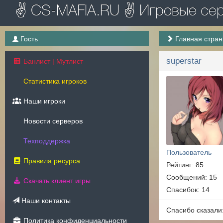
✌ CS-MAFIA.RU ✌ Игровые серв
Гость
Главная стра
superstar
Банлист | Мутлист
Статистика игроков
Наши игроки
Новости серверов
Техподдержка
Пользователь
Правила ресурса
Рейтинг: 85
Сообщений: 15
Скачать клиент игры
Спасибок: 14
Наши контакты
Спасибо сказали
Политика конфиденциальности