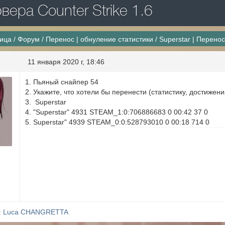
ера Counter Strike 1.6
ница
/
Форум
/
Перенос | обнуление статистики
/
Superstar | Перено
11 января 2020 г, 18:46
1. Пьяный снайпер 54
2. Укажите, что хотели бы перенести (статистику, достижени
3. Superstar
4. "Superstar" 4931 STEAM_1:0:706886683 0 00:42 37 0
5. Superstar" 4939 STEAM_0:0:528793010 0 00:18 714 0
:
Luca CHANGRETTA