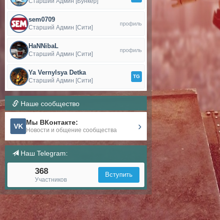
Старший Админ [Бункер]
sem0709
профиль
Старший Админ [Сити]
HaNNibaL
профиль
Старший Админ [Сити]
Ya Vernylsya Detka
TG
Старший Админ [Сити]
Наше сообщество
Мы ВКонтакте:
›
VK
Новости и общение сообщества
Наш Telegram:
368
Вступить
Участников