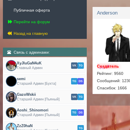
Публичная оферта
Anderson
Перейти на форум
Назад на главную
Связь с админами:
XyJIuGaN4uK
VK
TG
Создатель
Главный Админ
Рейтинг: 9560
semi
Сообщений: 123
TG
DS
Старший Админ [Бухта]
Спасибок: 1666
GazoWskii
VK
TG
Старший Админ [Пьяный]
Aoshi_Shinomori
TG
DS
Старший Админ [Пьяный]
ZzZ0haN
TG