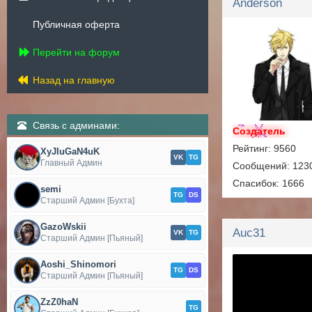
Anderson
Публичная оферта
Перейти на форум
Назад на главную
Связь с админами:
Создатель
Рейтинг: 9560
XyJIuGaN4uK
VK
TG
Главный Админ
Сообщений: 123
Спасибок: 1666
semi
TG
DS
Старший Админ [Бухта]
GazoWskii
Auc31
VK
TG
Старший Админ [Пьяный]
Aoshi_Shinomori
TG
DS
Старший Админ [Пьяный]
ZzZ0haN
TG