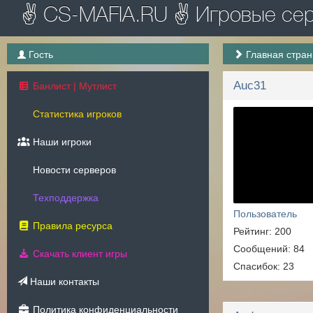
✌ CS-MAFIA.RU ✌ Игровые серв
Гость
Главная стра
Auc31
Банлист | Мутлист
Статистика игроков
Наши игроки
Новости серверов
Техподдержка
Пользователь
Правила ресурса
Рейтинг: 200
Сообщений: 84
Скачать клиент игры
Спасибок: 23
Наши контакты
Политика конфиденциальности