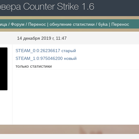
ера Counter Strike 1.6
ница
/
Форум
/
Перенос | обнуление статистики
/
6yka | Перенос
14 декабря 2019 г, 11:47
STEAM_0:0:26236617 старый
STEAM_1:0:975046200 новый
только статистики