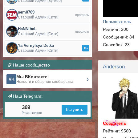
Старший Админ [Бункер]
sem0709
профиль
Старший Админ [Сити]
Пользователь
HaNNibaL
Рейтинг: 200
профиль
Старший Админ [Сити]
Сообщений: 84
Спасибок: 23
Ya Vernylsya Detka
TG
Старший Админ [Сити]
Наше сообщество
Anderson
Мы ВКонтакте:
›
VK
Новости и общение сообщества
Наш Telegram:
369
Вступить
Участников
Создатель
Рейтинг: 9560