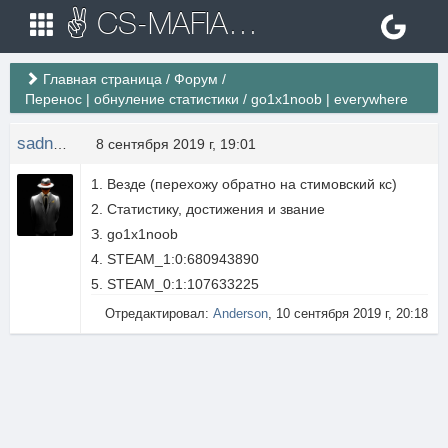
✌ CS-MAFIA.RU ✌ Игровые сервера Counter Strike 1.6
Главная страница
/
Форум
/
Перенос | обнуление статистики
/
go1x1noob | everywhere
sadness
8 сентября 2019 г, 19:01
1. Везде (перехожу обратно на стимовский кс)
2. Статистику, достижения и звание
З. go1x1noob
4. STEAM_1:0:680943890
5. STEAM_0:1:107633225
Отредактировал:
Anderson
, 10 сентября 2019 г, 20:18