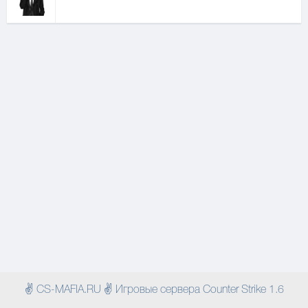
✌ CS-MAFIA.RU ✌ Игровые сервера Counter Strike 1.6